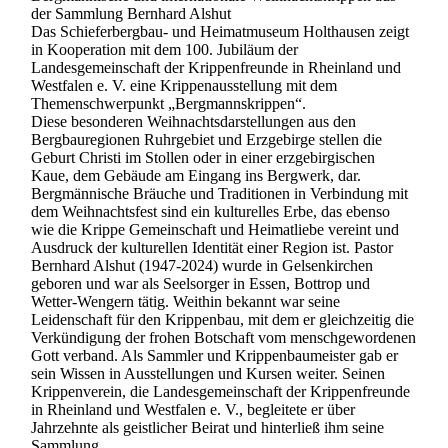
der Sammlung Bernhard Alshut
Das Schieferbergbau- und Heimatmuseum Holthausen zeigt
in Kooperation mit dem 100. Jubiläum der
Landesgemeinschaft der Krippenfreunde in Rheinland und
Westfalen e. V. eine Krippenausstellung mit dem
Themenschwerpunkt „Bergmannskrippen“.
Diese besonderen Weihnachtsdarstellungen aus den
Bergbauregionen Ruhrgebiet und Erzgebirge stellen die
Geburt Christi im Stollen oder in einer erzgebirgischen
Kaue, dem Gebäude am Eingang ins Bergwerk, dar.
Bergmännische Bräuche und Traditionen in Verbindung mit
dem Weihnachtsfest sind ein kulturelles Erbe, das ebenso
wie die Krippe Gemeinschaft und Heimatliebe vereint und
Ausdruck der kulturellen Identität einer Region ist. Pastor
Bernhard Alshut (1947-2024) wurde in Gelsenkirchen
geboren und war als Seelsorger in Essen, Bottrop und
Wetter-Wengern tätig. Weithin bekannt war seine
Leidenschaft für den Krippenbau, mit dem er gleichzeitig die
Verkündigung der frohen Botschaft vom menschgewordenen
Gott verband. Als Sammler und Krippenbaumeister gab er
sein Wissen in Ausstellungen und Kursen weiter. Seinen
Krippenverein, die Landesgemeinschaft der Krippenfreunde
in Rheinland und Westfalen e. V., begleitete er über
Jahrzehnte als geistlicher Beirat und hinterließ ihm seine
Sammlung.