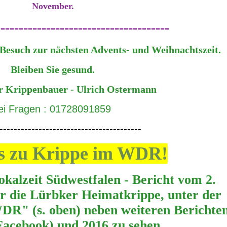
November.
--------------------------------------
Besuch zur nächsten Advents- und Weihnachtszeit.
Bleiben Sie gesund.
r Krippenbauer - Ulrich Ostermann
ei Fragen : 01728091859
----------------------------------------
s zu Krippe im WDR!
Südwestfalen - Bericht vom 2.
r die Lürbker Heimatkrippe, unter der
DR" (s. oben) neben weiteren Berichte
Facebook) und 2016 zu sehen.