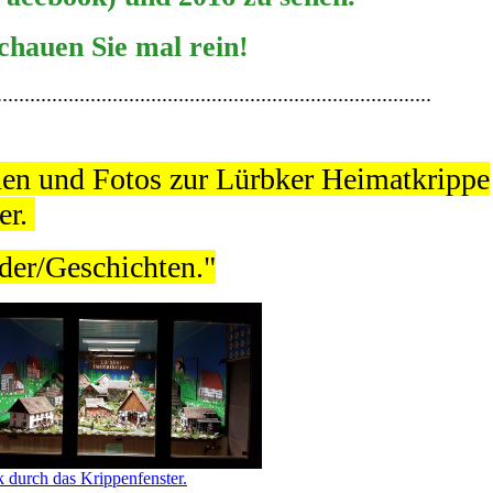
chauen Sie mal rein!
...............................................................................
nen und Fotos zur Lürbker Heimatkrippe
er.
der/Geschichten."
k durch das Krippenfenster.