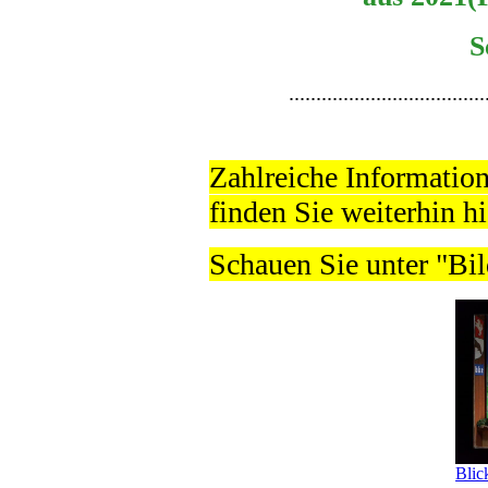
S
....................................
Zahlreiche Informatio
finden Sie weiterhin hi
Schauen Sie unter "Bil
Blic