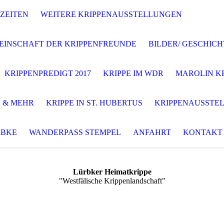
ZEITEN
WEITERE KRIPPENAUSSTELLUNGEN
EINSCHAFT DER KRIPPENFREUNDE
BILDER/ GESCHIC
KRIPPENPREDIGT 2017
KRIPPE IM WDR
MAROLIN K
 & MEHR
KRIPPE IN ST. HUBERTUS
KRIPPENAUSSTEL
RBKE
WANDERPASS STEMPEL
ANFAHRT
KONTAKT
Lürbker Heimatkrippe
"Westfälische Krippenlandschaft"